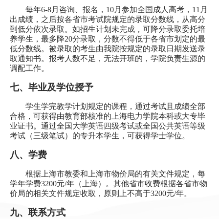
每年
6-8
月咨询、报名，
10
月参加全国成人高考，
11
月
出成绩，之后按各省市考试院规定的录取分数线，从高分
到低分依次录取。如招生计划未完成，可降分录取委托培
养学生，最多降
20
分录取，分数不得低于各省市划定的最
低分数线。被录取的考生由我院按规定的录取日期发送录
取通知书。报考人数不足，无法开班的，学院负责生源的
调配工作。
七、毕业及学位授予
学生学完教学计划规定的课程，通过考试且成绩全部
合格，可获得由教育部核准的上海电力学院本科或大专毕
业证书。通过全国大学英语四级考试或全国公共英语等级
考试（三级笔试）的专升本学生，可获得学士学位。
八、学费
根据上海市教委和上海市物价局的有关文件规定，每
学年学费
3200
元
/
年（上海）。其他省市收费根据各省市物
价局的相关文件规定收取，原则上不高于
3200
元
/
年。
九、联系方式