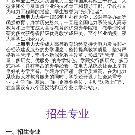
许多毕业生已成为我国电力工业和国家其他主干行业、大
型集团公司及重点企业的技术骨干和领导干部。学校被誉
为
电力工程师的摇篮
、学生被誉为“光明使者”。
上海电力大学
于
1956
年开办夜大学，
1964
年举办高等
函授教育，办学历史悠久，一直是全国电力系统成人高等
教育和上海市成人高等教育的优秀办学院校，教学理论和
研究多次获得省部级优秀教学成果奖。至今毕业函授、夜
大学学生四余万人。
上海电力大学
成人高等教育始终坚持为电力发展和社
会经济建设服务的办学理念，坚持提高教学质量，坚持严
格教学管理，坚持不断深化教学改革，形成“严管理、重质
量、多层次、优服务”的办学特色。学院实行多层次、多形
式办学，具有丰富的办学经验，在电力系统及社会上享有
良好的办学声誉。学院办学严谨，教学质量高。在为电力
系统做人才教育服务的同时，学院还开设了社会急需专
业，办学面向基层、面向企事业单位，主动“送教上门”，
在全国设有八个函授站和五个业余学习站点。
招生专业
一、招生专业